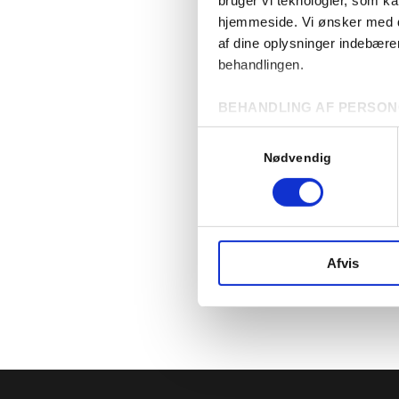
hjemmeside. Vi ønsker med de
I Nørre As
af dine oplysninger indebær
fællesskab
behandlingen.
”Madpakke
fællesspi
BEHANDLING AF PERSON
deres mad
Vores brug af cookies kan me
Samtykkevalg
stopper fo
privatlivspolitik, som beskri
Nødvendig
Læs mere
SAMTYKKE
Ved at acceptere vores brug 
beskrevet under fanen '
Detaj
Afvis
Du kan til enhver tid ændre e