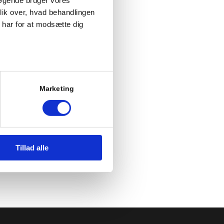
lik over, hvad behandlingen
 det lokale
har for at modsætte dig
byens bakke
ementer og
r medbragt
at en brat
at du også læser vores
Marketing
 vi bruger cookies som
r.
Tillad alle