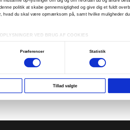
nne politik at skabe gennemsigtighed og give dig et fuldt overb
mindrup – hvor Skovhus Herberg og Forsorgshjem ligger – har
er, hvad du skal være opmærksom på, samt hvilke muligheder du 
 indtil for nyligt været centreret omkring en træhytte ved 
n”. Her er der holdt Sankt Hans aftener, grill-arrang
sning – som ”Madpakken” er navngivet efter – hvor naboer ha
OPLYSNINGER VED BRUG AF COOKIES
pakker og er mødtes for at spise sammen. Men det blev der s
dføre behandling af personoplysninger, og vi anbefaler derfor, 
r, da Madpakken i foråret brændte.
ver vores behandling af personoplysninger og dine rettigheder.
Præferencer
Statistik
af cookies udover nødvendige cookies, giver du samtykke til, at
ler
' samt til den hertil tilknyttede behandling af personoplysninge
Tillad valgte
ller trække dit samtykke tilbage i cookieoversigten.