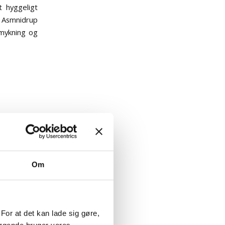
t hyggeligt
. Asmnidrup
mykning og
Om
kr. til
For at det kan lade sig gøre,
søgende bruger vores