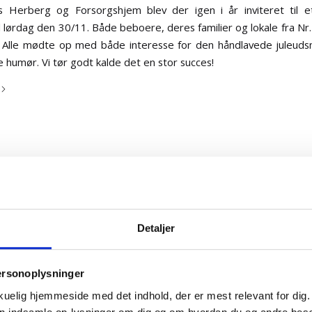
 Herberg og Forsorgshjem blev der igen i år inviteret til e
 lørdag den 30/11. Både beboere, deres familier og lokale fra Nr
 Alle mødte op med både interesse for den håndlavede juleuds
 humør. Vi tør godt kalde det en stor succes!
Detaljer
s Herberg og Forsorgshjem donerer 10.000 
ersonoplysninger
nedbrændt fælleshus
kuelig hjemmeside med det indhold, der er mest relevant for dig. 
Skovhus herberg og forsorgshjem
/
/
3. september 2024
i
af
juliepetersen
kan indsamle op-lysninger om dig og om hvordan du og andre be